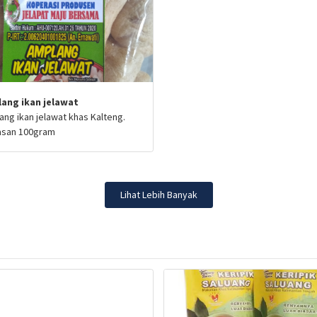
ang ikan jelawat
ng ikan jelawat khas Kalteng.
san 100gram
Lihat Lebih Banyak