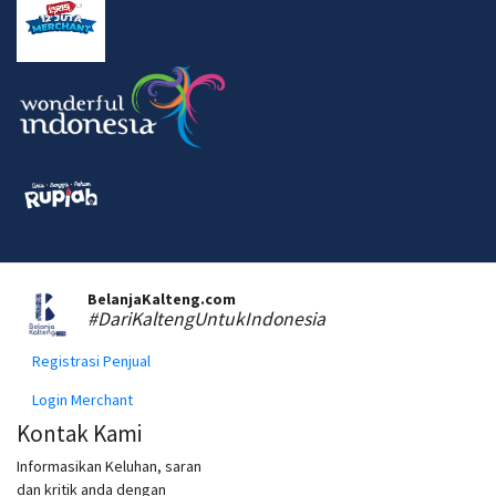
BelanjaKalteng.com
#DariKaltengUntukIndonesia
Registrasi Penjual
Login Merchant
Kontak Kami
Informasikan Keluhan, saran
dan kritik anda dengan