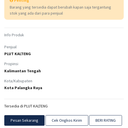
Penting
Barang yang tersedia dapat berubah kapan saja tergantung
stok yang ada dari para penjual
Info Produk
Penjual
PLUT KALTENG
Propinsi
Kalimantan Tengah
Kota/Kabupaten
Kota Palangka Raya
Tersedia di PLUT KALTENG
Pesan Sekarang
Cek Ongkos Kirim
BERI RATING