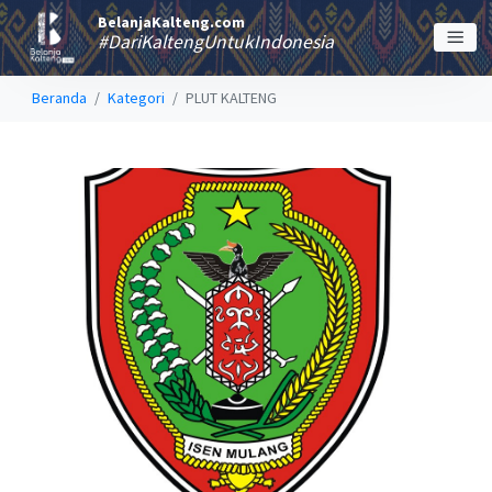
BelanjaKalteng.com
#DariKaltengUntukIndonesia
Beranda
Kategori
PLUT KALTENG