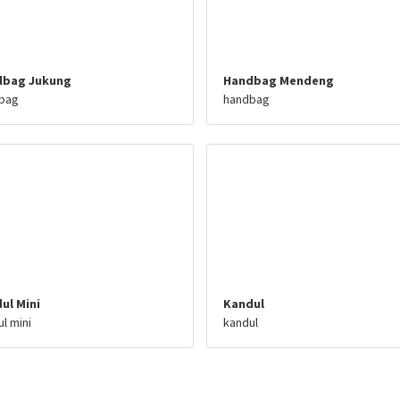
dbag Jukung
Handbag Mendeng
bag
handbag
ul Mini
Kandul
l mini
kandul