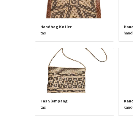
Handbag Kotler
Han
tas
hand
Tas Slempang
Kand
tas
kandu